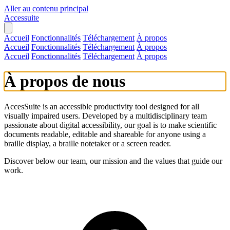
Aller au contenu principal
Accessuite
Accueil
Fonctionnalités
Téléchargement
À propos
Accueil
Fonctionnalités
Téléchargement
À propos
Accueil
Fonctionnalités
Téléchargement
À propos
À propos de nous
AccesSuite is an accessible productivity tool designed for all
visually impaired users. Developed by a multidisciplinary team
passionate about digital accessibility, our goal is to make scientific
documents readable, editable and shareable for anyone using a
braille display, a braille notetaker or a screen reader.
Discover below our team, our mission and the values that guide our
work.